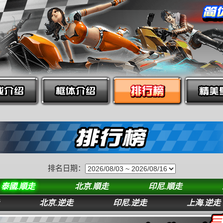
排名日期：
泰國.順走
北京.順走
印尼.順走
北京.逆走
印尼.逆走
上海.逆走